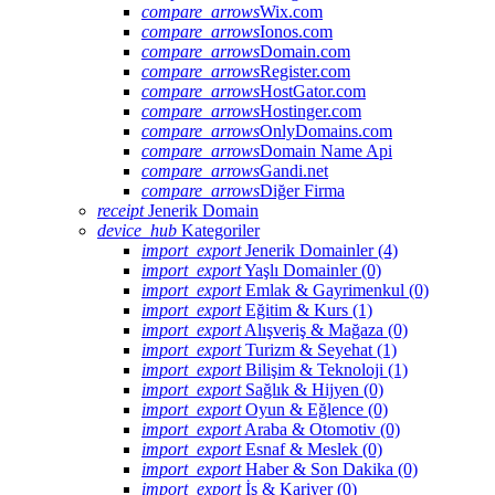
compare_arrows
Wix.com
compare_arrows
Ionos.com
compare_arrows
Domain.com
compare_arrows
Register.com
compare_arrows
HostGator.com
compare_arrows
Hostinger.com
compare_arrows
OnlyDomains.com
compare_arrows
Domain Name Api
compare_arrows
Gandi.net
compare_arrows
Diğer Firma
receipt
Jenerik Domain
device_hub
Kategoriler
import_export
Jenerik Domainler (4)
import_export
Yaşlı Domainler (0)
import_export
Emlak & Gayrimenkul (0)
import_export
Eğitim & Kurs (1)
import_export
Alışveriş & Mağaza (0)
import_export
Turizm & Seyehat (1)
import_export
Bilişim & Teknoloji (1)
import_export
Sağlık & Hijyen (0)
import_export
Oyun & Eğlence (0)
import_export
Araba & Otomotiv (0)
import_export
Esnaf & Meslek (0)
import_export
Haber & Son Dakika (0)
import_export
İş & Kariyer (0)