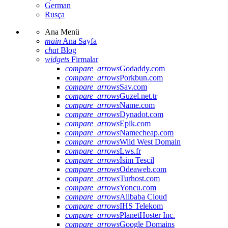
German
Rusça
Ana Menü
main
Ana Sayfa
chat
Blog
widgets
Firmalar
compare_arrows
Godaddy.com
compare_arrows
Porkbun.com
compare_arrows
Sav.com
compare_arrows
Guzel.net.tr
compare_arrows
Name.com
compare_arrows
Dynadot.com
compare_arrows
Epik.com
compare_arrows
Namecheap.com
compare_arrows
Wild West Domain
compare_arrows
Lws.fr
compare_arrows
İsim Tescil
compare_arrows
Odeaweb.com
compare_arrows
Turhost.com
compare_arrows
Yoncu.com
compare_arrows
Alibaba Cloud
compare_arrows
IHS Telekom
compare_arrows
PlanetHoster Inc.
compare_arrows
Google Domains