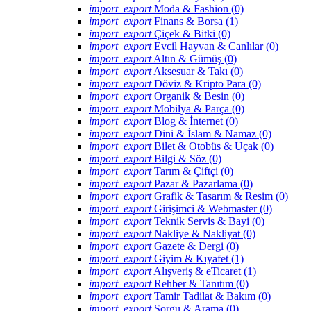
import_export
Moda & Fashion (0)
import_export
Finans & Borsa (1)
import_export
Çiçek & Bitki (0)
import_export
Evcil Hayvan & Canlılar (0)
import_export
Altın & Gümüş (0)
import_export
Aksesuar & Takı (0)
import_export
Döviz & Kripto Para (0)
import_export
Organik & Besin (0)
import_export
Mobilya & Parça (0)
import_export
Blog & İnternet (0)
import_export
Dini & İslam & Namaz (0)
import_export
Bilet & Otobüs & Uçak (0)
import_export
Bilgi & Söz (0)
import_export
Tarım & Çiftçi (0)
import_export
Pazar & Pazarlama (0)
import_export
Grafik & Tasarım & Resim (0)
import_export
Girişimci & Webmaster (0)
import_export
Teknik Servis & Bayi (0)
import_export
Nakliye & Nakliyat (0)
import_export
Gazete & Dergi (0)
import_export
Giyim & Kıyafet (1)
import_export
Alışveriş & eTicaret (1)
import_export
Rehber & Tanıtım (0)
import_export
Tamir Tadilat & Bakım (0)
import_export
Sorgu & Arama (0)