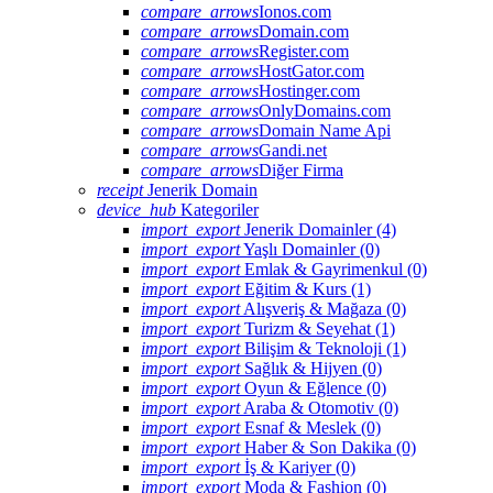
compare_arrows
Ionos.com
compare_arrows
Domain.com
compare_arrows
Register.com
compare_arrows
HostGator.com
compare_arrows
Hostinger.com
compare_arrows
OnlyDomains.com
compare_arrows
Domain Name Api
compare_arrows
Gandi.net
compare_arrows
Diğer Firma
receipt
Jenerik Domain
device_hub
Kategoriler
import_export
Jenerik Domainler (4)
import_export
Yaşlı Domainler (0)
import_export
Emlak & Gayrimenkul (0)
import_export
Eğitim & Kurs (1)
import_export
Alışveriş & Mağaza (0)
import_export
Turizm & Seyehat (1)
import_export
Bilişim & Teknoloji (1)
import_export
Sağlık & Hijyen (0)
import_export
Oyun & Eğlence (0)
import_export
Araba & Otomotiv (0)
import_export
Esnaf & Meslek (0)
import_export
Haber & Son Dakika (0)
import_export
İş & Kariyer (0)
import_export
Moda & Fashion (0)