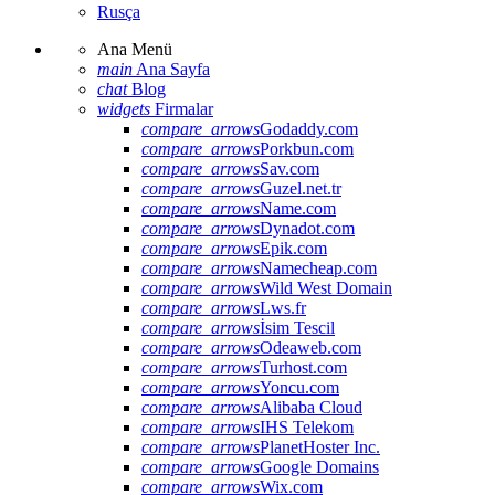
Rusça
Ana Menü
main
Ana Sayfa
chat
Blog
widgets
Firmalar
compare_arrows
Godaddy.com
compare_arrows
Porkbun.com
compare_arrows
Sav.com
compare_arrows
Guzel.net.tr
compare_arrows
Name.com
compare_arrows
Dynadot.com
compare_arrows
Epik.com
compare_arrows
Namecheap.com
compare_arrows
Wild West Domain
compare_arrows
Lws.fr
compare_arrows
İsim Tescil
compare_arrows
Odeaweb.com
compare_arrows
Turhost.com
compare_arrows
Yoncu.com
compare_arrows
Alibaba Cloud
compare_arrows
IHS Telekom
compare_arrows
PlanetHoster Inc.
compare_arrows
Google Domains
compare_arrows
Wix.com