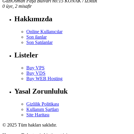
GaziOsman Paşa Bulvarı no:15 KONAK / İZMİR
0 üye, 2 misafir
Hakkımızda
Online Kullanıcılar
Son ilanlar
Son Satılanlar
Listeler
Buy VPS
Buy VDS
Buy WEB Hosting
Yasal Zorunluluk
Gizlilik Politikası
Kullanım Şartları
Site Haritası
© 2025 Tüm hakları saklıdır.