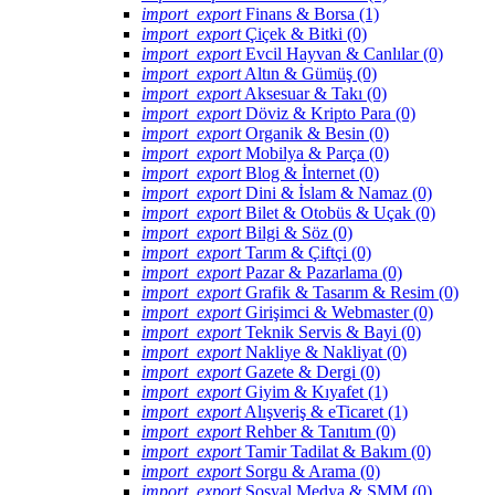
import_export
Finans & Borsa (1)
import_export
Çiçek & Bitki (0)
import_export
Evcil Hayvan & Canlılar (0)
import_export
Altın & Gümüş (0)
import_export
Aksesuar & Takı (0)
import_export
Döviz & Kripto Para (0)
import_export
Organik & Besin (0)
import_export
Mobilya & Parça (0)
import_export
Blog & İnternet (0)
import_export
Dini & İslam & Namaz (0)
import_export
Bilet & Otobüs & Uçak (0)
import_export
Bilgi & Söz (0)
import_export
Tarım & Çiftçi (0)
import_export
Pazar & Pazarlama (0)
import_export
Grafik & Tasarım & Resim (0)
import_export
Girişimci & Webmaster (0)
import_export
Teknik Servis & Bayi (0)
import_export
Nakliye & Nakliyat (0)
import_export
Gazete & Dergi (0)
import_export
Giyim & Kıyafet (1)
import_export
Alışveriş & eTicaret (1)
import_export
Rehber & Tanıtım (0)
import_export
Tamir Tadilat & Bakım (0)
import_export
Sorgu & Arama (0)
import_export
Sosyal Medya & SMM (0)