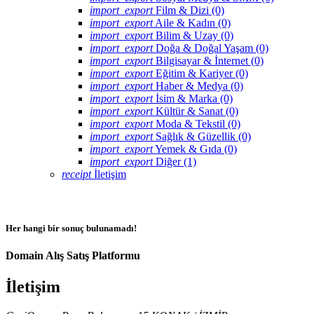
import_export
Film & Dizi (0)
import_export
Aile & Kadın (0)
import_export
Bilim & Uzay (0)
import_export
Doğa & Doğal Yaşam (0)
import_export
Bilgisayar & İnternet (0)
import_export
Eğitim & Kariyer (0)
import_export
Haber & Medya (0)
import_export
İsim & Marka (0)
import_export
Kültür & Sanat (0)
import_export
Moda & Tekstil (0)
import_export
Sağlık & Güzellik (0)
import_export
Yemek & Gıda (0)
import_export
Diğer (1)
receipt
İletişim
Her hangi bir sonuç bulunamadı!
Domain Alış Satış Platformu
İletişim